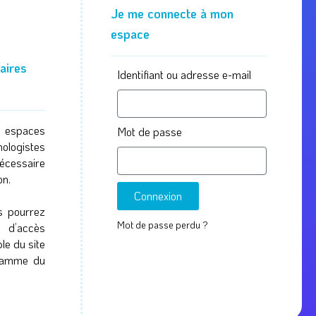
Je me connecte à mon
espace
taires
Identifiant ou adresse e-mail
 espaces
Mot de passe
ologistes
nécessaire
on.
Connexion
s pourrez
Mot de passe perdu ?
e d’accès
e du site
gramme du