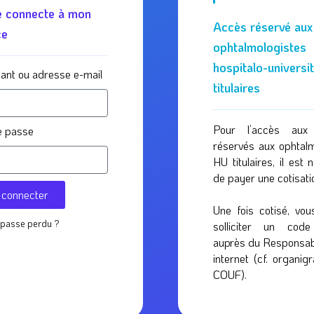
 connecte à mon
Accès réservé aux
ce
ophtalmologistes
hospitalo-universi
fiant ou adresse e-mail
titulaires
Pour l’accès aux
e passe
réservés aux ophtalm
HU titulaires, il est 
de payer une cotisati
 connecter
Une fois cotisé, vou
 passe perdu ?
solliciter un cod
auprès du Responsabl
internet (cf. organi
COUF).