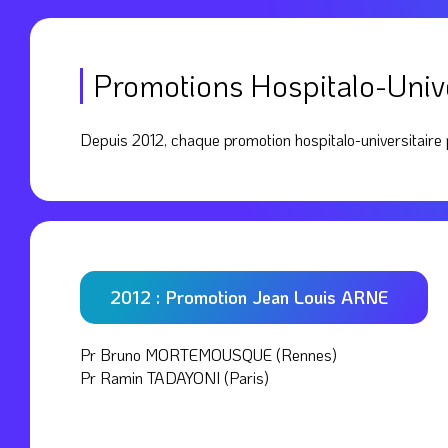
CNU
Promotions Hospitalo-Unive
En
savoir
plus
Depuis 2012, chaque promotion hospitalo-universitaire 
2012 : Promotion Jean Louis ARNE
Pr Bruno MORTEMOUSQUE (Rennes)
Pr Ramin TADAYONI (Paris)