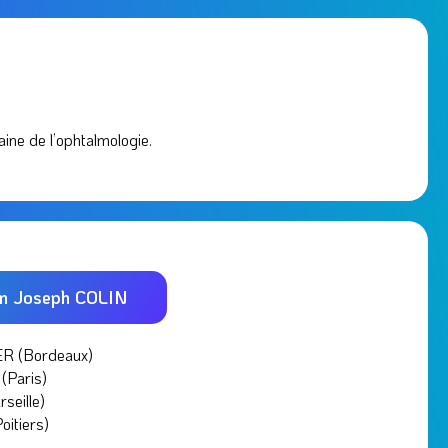
ine de l’ophtalmologie.
on Joseph COLIN
ER (Bordeaux)
(Paris)
seille)
oitiers)