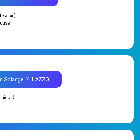
pellier)
louse)
on Solange MILAZZO
inique)