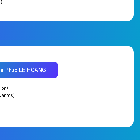
)
on Phuc LE HOANG
jon)
Nantes)