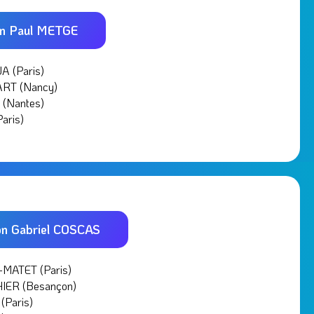
on Paul METGE
 (Paris)
ART (Nancy)
(Nantes)
aris)
on Gabriel COSCAS
-MATET (Paris)
IER (Besançon)
(Paris)