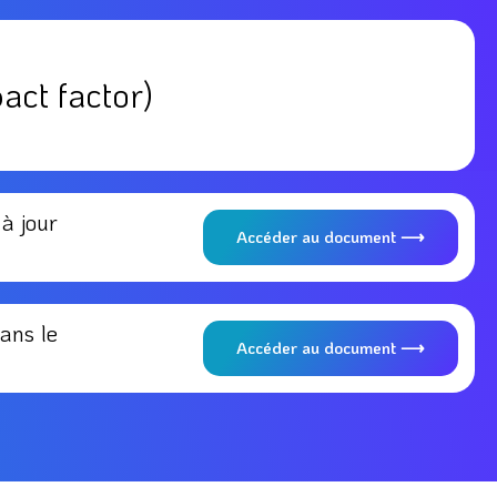
act factor)
à jour
Accéder au document ⟶
ans le
Accéder au document ⟶