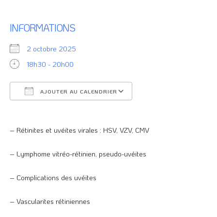
INFORMATIONS
2 octobre 2025
18h30 - 20h00
AJOUTER AU CALENDRIER
Télécharger ICS
Calendrier Google
– Rétinites et uvéites virales : HSV, VZV, CMV
– Lymphome vitréo-rétinien, pseudo-uvéites
– Complications des uvéites
– Vascularites rétiniennes