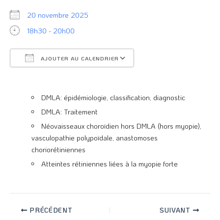
20 novembre 2025
18h30 - 20h00
AJOUTER AU CALENDRIER
Télécharger ICS
Calendrier Google
DMLA: épidémiologie, classification, diagnostic
DMLA: Traitement
Néovaisseaux choroïdien hors DMLA (hors myopie),
vasculopathie polypoïdale, anastomoses
choriorétiniennes
Atteintes rétiniennes liées à la myopie forte
PRÉCÉDENT
SUIVANT