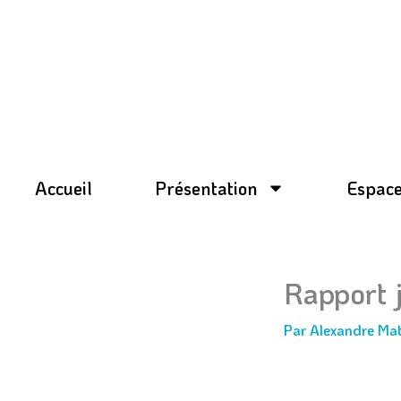
Aller
au
contenu
Accueil
Présentation
Espace
Rapport 
Par
Alexandre Ma