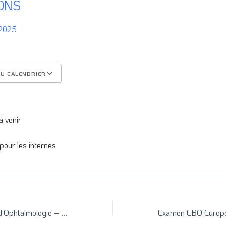
ONS
e 2025
U CALENDRIER
CS
Calendrier Google
iCalendar
à venir
 pour les internes
Société Française d’Ophtalmologie – Congrès annuel